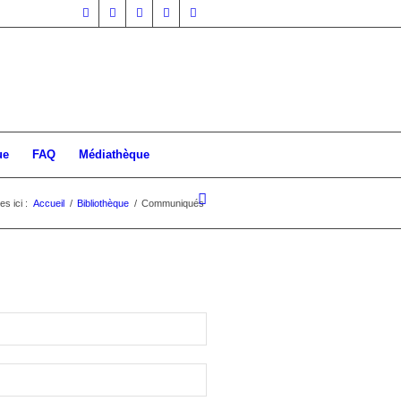
ue
FAQ
Médiathèque
s ici :
Accueil
/
Bibliothèque
/
Communiqués