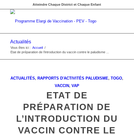
Atteindre Chaque District et Chaque Enfant
Actualités
Vous êtes ici :
Accueil
/
Etat de préparation de l’introduction du vaccin contre le paludisme ...
ACTUALITÉS
,
RAPPORTS D'ACTIVITÉS
PALUDISME
,
TOGO
,
VACCIN
,
VAP
ETAT DE
PRÉPARATION DE
L’INTRODUCTION DU
VACCIN CONTRE LE