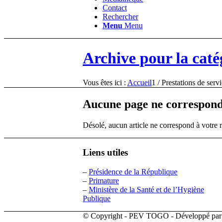
Contact
Rechercher
Menu
Menu
Archive pour la catég
Vous êtes ici :
Accueil
1
/
Prestations de serv
Aucune page ne correspond
Désolé, aucun article ne correspond à votre 
Liens utiles
–
Présidence de la République
–
Primature
–
Ministère de la Santé et de l’Hygiène
Publique
© Copyright - PEV TOGO - Développé pa