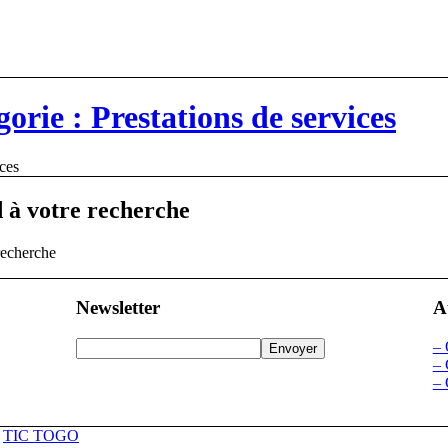
orie : Prestations de services
ices
 à votre recherche
recherche
Newsletter
A
–
–
–
r
TIC TOGO