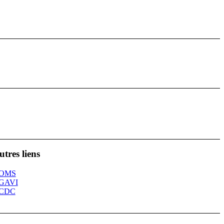
utres liens
 OMS
 GAVI
 CDC