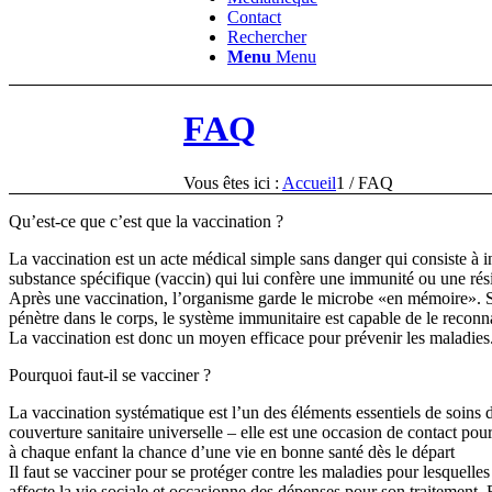
Contact
Rechercher
Menu
Menu
FAQ
Vous êtes ici :
Accueil
1
/
FAQ
Qu’est-ce que c’est que la vaccination ?
La vaccination est un acte médical simple sans danger qui consiste à 
substance spécifique (vaccin) qui lui confère une immunité ou une ré
Après une vaccination, l’organisme garde le microbe «en mémoire». 
pénètre dans le corps, le système immunitaire est capable de le reconnaî
La vaccination est donc un moyen efficace pour prévenir les maladies
Pourquoi faut-il se vacciner ?
La vaccination systématique est l’un des éléments essentiels de soins d
couverture sanitaire universelle – elle est une occasion de contact pour 
à chaque enfant la chance d’une vie en bonne santé dès le départ
Il faut se vacciner pour se protéger contre les maladies pour lesquelles
affecte la vie sociale et occasionne des dépenses pour son traitement.