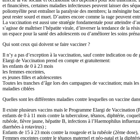
et financières, certaines maladies infectieuses peuvent laisser des séqu
poliomyélite peut entraîner la paralysie des membres; la méningite bac
peut rester sourd et muet. D’autres encore comme la rage peuvent entr
La vaccination est aussi une stratégie fondamentale pour atteindre d’autr
s’agisse de maîtriser l’hépatite virale, d’inverser la tendance de la rés
un espace pour la santé des adolescents ou d’améliorer les soins prénat
Qui sont ceux qui doivent se faire vacciner ?
Il n’y a pas d’exception à la vaccination, sauf contre indication ou d
Elargi de Vaccination prend en compte et gratuitement:
les enfants de 0 à 23 mois
les femmes enceintes,
es jeunes filles et adolescentes
Toutes les tranches d’âge lors des campagnes de vaccination; mais les
maladies ciblées
Quelles sont les différentes maladies contre lesquelles on vaccine da
Il existe plusieurs vaccins mais le Programme Elargi de Vaccination 
enfants de 0 à 11 mois contre la tuberculose, tétanos, diphtérie, coque
rubéole, fièvre jaune, hépatite B, infections à l’Haemophilus influenz
diarrhées à rotavirus) ;
Enfants de 15 à 23 mois contre la rougeole et la rubéole (2ème dose)
Femmes enceintes contre le tétanos maternel et néo-natal et la diphtérie