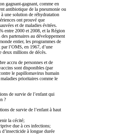
ation gagnant-gagnant, comme en
ment antibiotique de la pneumonie ou
 à une solution de réhydratation
xpériences ont prouvé que
 sauvées et de maladies évitées.
 % entre 2000 et 2008, et la Région
és des partenaires au développement
 monde entier, les programmes de
nt par l’OMS, en 1967, d’une
de deux millions de décès.
bre accru de personnes et de
vaccins sont disponibles (par
contre le papillomavirus humain
 maladies prioritaires comme le
ions de survie de l’enfant qui
on ?
tions de survie de l’enfant à haut
nir la cécité;
riprive due à ces infections;
s d’insecticide à longue durée