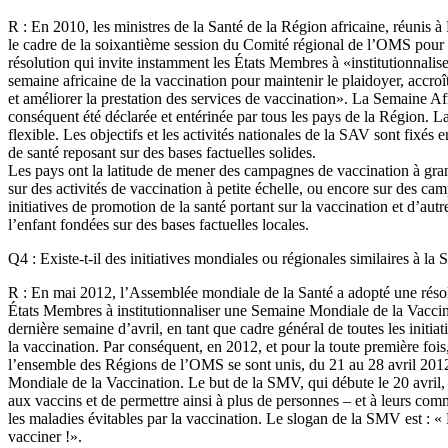
R : En 2010, les ministres de la Santé de la Région africaine, réunis 
le cadre de la soixantième session du Comité régional de l’OMS pour 
résolution qui invite instamment les États Membres à «institutionnal
semaine africaine de la vaccination pour maintenir le plaidoyer, accro
et améliorer la prestation des services de vaccination». La Semaine Af
conséquent été déclarée et entérinée par tous les pays de la Région. L
flexible. Les objectifs et les activités nationales de la SAV sont fixés 
de santé reposant sur des bases factuelles solides.
Les pays ont la latitude de mener des campagnes de vaccination à gran
sur des activités de vaccination à petite échelle, ou encore sur des cam
initiatives de promotion de la santé portant sur la vaccination et d’autr
l’enfant fondées sur des bases factuelles locales.
Q4 : Existe-t-il des initiatives mondiales ou régionales similaires à la
R : En mai 2012, l’Assemblée mondiale de la Santé a adopté une rés
États Membres à institutionnaliser une Semaine Mondiale de la Vacci
dernière semaine d’avril, en tant que cadre général de toutes les initi
la vaccination. Par conséquent, en 2012, et pour la toute première fois,
l’ensemble des Régions de l’OMS se sont unis, du 21 au 28 avril 2012
Mondiale de la Vaccination. Le but de la SMV, qui débute le 20 avril, e
aux vaccins et de permettre ainsi à plus de personnes – et à leurs com
les maladies évitables par la vaccination. Le slogan de la SMV est : «
vacciner !».