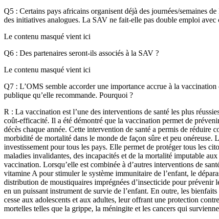
Q5 : Certains pays africains organisent déjà des journées/semaines de l
des initiatives analogues. La SAV ne fait-elle pas double emploi avec c
Le contenu masqué vient ici
Q6 : Des partenaires seront-ils associés à la SAV ?
Le contenu masqué vient ici
Q7 : L’OMS semble accorder une importance accrue à la vaccination d
publique qu’elle recommande. Pourquoi ?
R : La vaccination est l’une des interventions de santé les plus réussies
coût-efficacité. Il a été démontré que la vaccination permet de prévenir
décès chaque année. Cette intervention de santé a permis de réduire c
morbidité de mortalité dans le monde de façon sûre et peu onéreuse. L
investissement pour tous les pays. Elle permet de protéger tous les cit
maladies invalidantes, des incapacités et de la mortalité imputable aux
vaccination. Lorsqu’elle est combinée à d’autres interventions de sant
vitamine A pour stimuler le système immunitaire de l’enfant, le déparasi
distribution de moustiquaires imprégnées d’insecticide pour prévenir 
en un puissant instrument de survie de l’enfant. En outre, les bienfaits
cesse aux adolescents et aux adultes, leur offrant une protection contr
mortelles telles que la grippe, la méningite et les cancers qui survienne