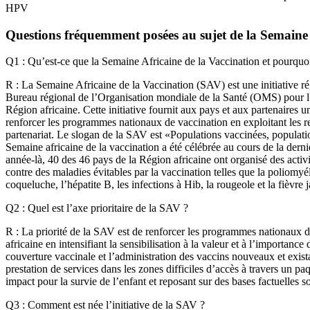
HPV
Questions fréquemment posées au sujet de la Semaine 
Q1 : Qu’est-ce que la Semaine Africaine de la Vaccination et pourquoi
R : La Semaine Africaine de la Vaccination (SAV) est une initiative ré
Bureau régional de l’Organisation mondiale de la Santé (OMS) pour l
Région africaine. Cette initiative fournit aux pays et aux partenaires 
renforcer les programmes nationaux de vaccination en exploitant les re
partenariat. Le slogan de la SAV est «Populations vaccinées, populat
Semaine africaine de la vaccination a été célébrée au cours de la dern
année-là, 40 des 46 pays de la Région africaine ont organisé des activ
contre des maladies évitables par la vaccination telles que la poliomyélit
coqueluche, l’hépatite B, les infections à Hib, la rougeole et la fièvre 
Q2 : Quel est l’axe prioritaire de la SAV ?
R : La priorité de la SAV est de renforcer les programmes nationaux 
africaine en intensifiant la sensibilisation à la valeur et à l’importanc
couverture vaccinale et l’administration des vaccins nouveaux et existan
prestation de services dans les zones difficiles d’accès à travers un pa
impact pour la survie de l’enfant et reposant sur des bases factuelles so
Q3 : Comment est née l’initiative de la SAV ?