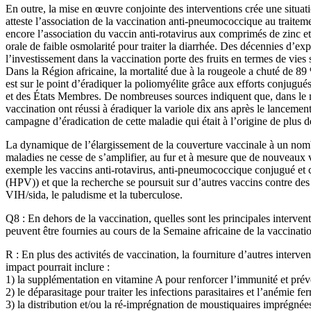
En outre, la mise en œuvre conjointe des interventions crée une situ
atteste l’association de la vaccination anti-pneumococcique au traite
encore l’association du vaccin anti-rotavirus aux comprimés de zinc et
orale de faible osmolarité pour traiter la diarrhée. Des décennies d’e
l’investissement dans la vaccination porte des fruits en termes de vies
Dans la Région africaine, la mortalité due à la rougeole a chuté de 89
est sur le point d’éradiquer la poliomyélite grâce aux efforts conjugu
et des États Membres. De nombreuses sources indiquent que, dans le
vaccination ont réussi à éradiquer la variole dix ans après le lanceme
campagne d’éradication de cette maladie qui était à l’origine de plus 
La dynamique de l’élargissement de la couverture vaccinale à un nom
maladies ne cesse de s’amplifier, au fur et à mesure que de nouveaux 
exemple les vaccins anti-rotavirus, anti-pneumococcique conjugué et 
(HPV)) et que la recherche se poursuit sur d’autres vaccins contre des
VIH/sida, le paludisme et la tuberculose.
Q8 : En dehors de la vaccination, quelles sont les principales intervent
peuvent être fournies au cours de la Semaine africaine de la vaccinati
R : En plus des activités de vaccination, la fourniture d’autres interven
impact pourrait inclure :
1) la supplémentation en vitamine A pour renforcer l’immunité et préve
2) le déparasitage pour traiter les infections parasitaires et l’anémie fer
3) la distribution et/ou la ré-imprégnation de moustiquaires imprégnée