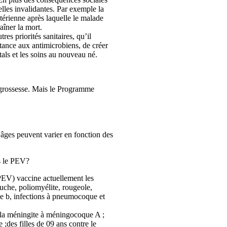
elles invalidantes. Par exemple la
térienne après laquelle le malade
aîner la mort.
es priorités sanitaires, qu’il
istance aux antimicrobiens, de créer
als et les soins au nouveau né.
e grossesse. Mais le Programme
 âges peuvent varier en fonction des
ns le PEV?
(PEV) vaccine actuellement les
luche, poliomyélite, rougeole,
ae b, infections à pneumocoque et
, la méningite à méningocoque A ;
 ;des filles de 09 ans contre le