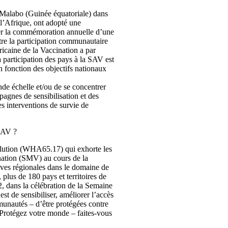
à Malabo (Guinée équatoriale) dans
l’Afrique, ont adopté une
iser la commémoration annuelle d’une
ître la participation communautaire
ricaine de la Vaccination a par
a participation des pays à la SAV est
en fonction des objectifs nationaux
de échelle et/ou de se concentrer
pagnes de sensibilisation et des
es interventions de survie de
 SAV ?
olution (WHA65.17) qui exhorte les
nation (SMV) au cours de la
atives régionales dans le domaine de
 plus de 180 pays et territoires de
, dans la célébration de la Semaine
st de sensibiliser, améliorer l’accès
munautés – d’être protégées contre
 Protégez votre monde – faites-vous