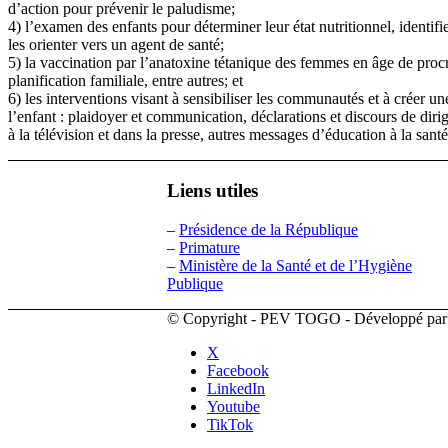
d’action pour prévenir le paludisme;
4) l’examen des enfants pour déterminer leur état nutritionnel, identifie
les orienter vers un agent de santé;
5) la vaccination par l’anatoxine tétanique des femmes en âge de procr
planification familiale, entre autres; et
6) les interventions visant à sensibiliser les communautés et à créer 
l’enfant : plaidoyer et communication, déclarations et discours de dirig
à la télévision et dans la presse, autres messages d’éducation à la santé
Liens utiles
–
Présidence de la République
–
Primature
–
Ministère de la Santé et de l’Hygiène
Publique
© Copyright - PEV TOGO - Développé pa
X
Facebook
LinkedIn
Youtube
TikTok