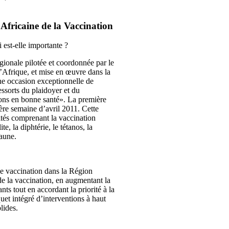
Africaine de la Vaccination
 est-elle importante ?
gionale pilotée et coordonnée par le
’Afrique, et mise en œuvre dans la
une occasion exceptionnelle de
ssorts du plaidoyer et du
ions en bonne santé». La première
ière semaine d’avril 2011. Cette
ités comprenant la vaccination
e, la diphtérie, le tétanos, la
jaune.
de vaccination dans la Région
e de la vaccination, en augmentant la
ts tout en accordant la priorité à la
quet intégré d’interventions à haut
lides.