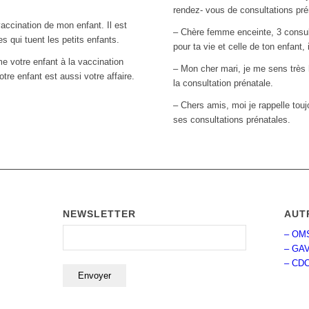
rendez- vous de consultations prén
vaccination de mon enfant. Il est
– Chère femme enceinte, 3 consult
 qui tuent les petits enfants.
pour ta vie et celle de ton enfant, 
votre enfant à la vaccination
– Mon cher mari, je me sens trè
tre enfant est aussi votre affaire.
la consultation prénatale.
– Chers amis, moi je rappelle to
ses consultations prénatales.
NEWSLETTER
AUT
– OM
– GAV
– CD