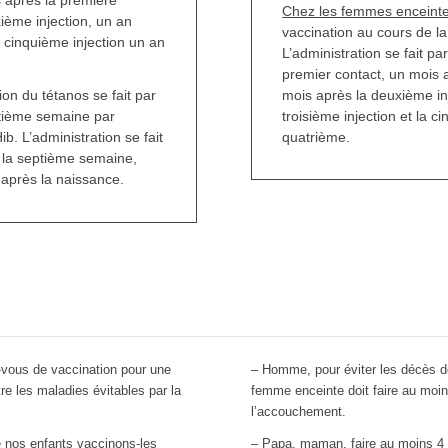
Chez les femmes enceint
xième injection, un an
vaccination au cours de la
la cinquième injection un an
L’administration se fait pa
premier contact, un mois a
mois après la deuxième in
on du tétanos se fait par
troisième injection et la c
eptième semaine par
quatrième.
b. L’administration se fait
s la septième semaine,
après la naissance.
-vous de vaccination pour une
– Homme, pour éviter les décès 
re les maladies évitables par la
femme enceinte doit faire au moin
l’accouchement.
e nos enfants vaccinons-les
– Papa, maman, faire au moins 4 