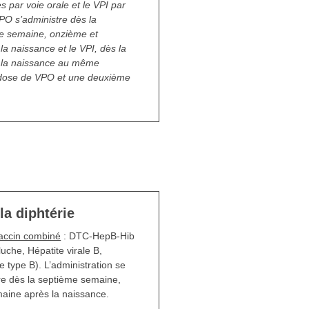
 par voie orale et le VPI par
VPO s’administre dès la
me semaine, onzième et
a naissance et le VPI, dès la
 la naissance au même
 dose de VPO et une deuxième
la diphtérie
vaccin combiné
: DTC-HepB-Hib
luche, Hépatite virale B,
 type B). L’administration se
ire dès la septième semaine,
aine après la naissance.