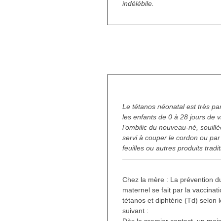
indélébile.
La prévention de la 
Le tétanos néonatal est très part
les enfants de 0 à 28 jours de v
l’ombilic du nouveau-né, souillé
servi à couper le cordon ou par l
feuilles ou autres produits tradi
Chez la mère : La prévention d
maternel se fait par la vaccina
tétanos et diphtérie (Td) selon 
suivant :
Dès le premier contact, un moi