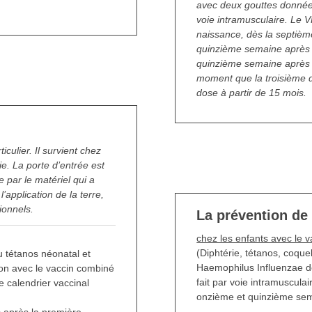
avec deux gouttes données
voie intramusculaire. Le 
naissance, dès la septiè
quinzième semaine après l
quinzième semaine après
moment que la troisième
dose à partir de 15 mois.
tétanos
iculier. Il survient chez
ie. La porte d’entrée est
e par le matériel qui a
’application de la terre,
tionnels.
La prévention de 
chez les enfants avec le 
(Diphtérie, tétanos, coque
u tétanos néonatal et
Haemophilus Influenzae de
tion avec le vaccin combiné
fait par voie intramuscula
le calendrier vaccinal
onzième et quinzième sem
s après la première