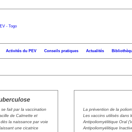
Activités du PEV
Conseils pratiques
Actualités
Bibliothèq
tuberculose
La prévention de 
se fait par la vaccination
La prévention de la poliomy
acille de Calmette et
Les vaccins utilisés dans 
 dès la naissance par voie
Antipoliomyélitique Oral (
laissant une cicatrice
Antipoliomyélitique Inacti