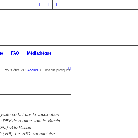
ue
FAQ
Médiathèque
Vous êtes ici :
Accueil
/
Conseils pratiques
la poliomyélite
élite se fait par la vaccination.
le PEV de routine sont le Vaccin
VPO) et le Vaccin
vé (VPI). Le VPO s’administre