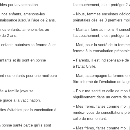
les par la vaccination.
l’accouchement, c’est protéger 2 
e nos enfants, amenons-les
– Nous, femmes enceintes décido
 naissance jusqu’à l’âge de 2 ans.
prénatales dès les 3 premiers moi
 nos enfants, amenons-les au
– Maman, faire au moins 4 consul
e de 2 ans.
l’accouchement, c’est protéger ta 
 enfants autorises ta femme à les
– Mari, pour la santé de ta femm
femme à la consultation prénatale
nfants et ils sont en bonne
– Parents, il est indispensable de
à l’Etat Civile.
t nos enfants pour une meilleure
– Mari, accompagne ta femme ence
être informé de l’évolution de la 
ée = famille joyeuse
– Pour ma santé et celle de mon b
régulièrement dans un centre de s
 grâce à la vaccination.
– Mes frères, faites comme moi,
ies évitables par la vaccination à
rendez- vous de consultations pr
celle de mon enfant.
 bonne santé parce qu’ils sont
– Mes frères, faites comme moi,