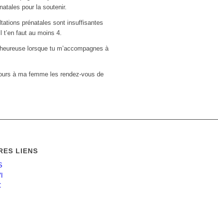
atales pour la soutenir.
ations prénatales sont insuffisantes
il t’en faut au moins 4.
s heureuse lorsque tu m’accompagnes à
ujours à ma femme les rendez-vous de
RES LIENS
S
I
C