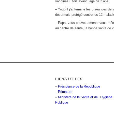
vaccinés 6 fois avant l’âge de 2 ans.
– Youpi ! j’ai terminé les 6 séances de 
désormais protégé contre les 12 maladies
– Papa, vous pouvez amener vous-même 
au centre de santé, la bonne santé de vo
LIENS UTILES
–
Présidence de la République
–
Primature
–
Ministère de la Santé et de l’Hygiène
Publique