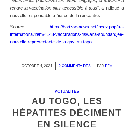
“
Nous allons poursuivre les efforts engagés, et travailler à
rendre la vaccination plus accessible à tous
”, a indiqué la
nouvelle responsable à l’issue de la rencontre.
Source:
https://horizon-news.net/index.php/a-l-
international/item/4148-vaccinations-riswana-soundardjee-
nouvelle-representante-de-la-gavi-au-togo
OCTOBRE 4, 2024
/
0 COMMENTAIRES
/
PAR
PEV
ACTUALITÉS
AU TOGO, LES
HÉPATITES DÉCIMENT
EN SILENCE