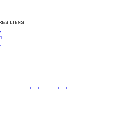
RES LIENS
S
I
C