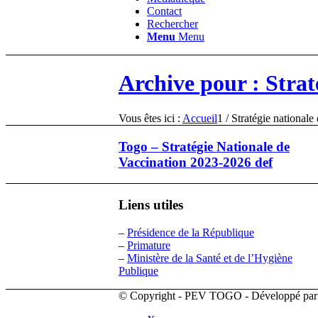
Contact
Rechercher
Menu
Menu
Archive pour : Strat
Vous êtes ici :
Accueil
1
/
Stratégie nationale
Togo – Stratégie Nationale de
Vaccination 2023-2026 def
Liens utiles
–
Présidence de la République
–
Primature
–
Ministère de la Santé et de l’Hygiène
Publique
© Copyright - PEV TOGO - Développé pa