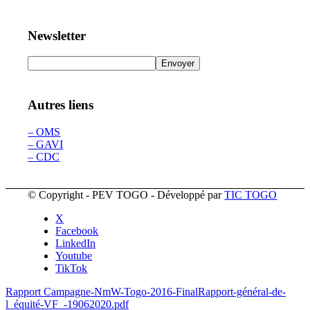
Newsletter
Autres liens
– OMS
– GAVI
– CDC
© Copyright - PEV TOGO - Développé par
TIC TOGO
X
Facebook
LinkedIn
Youtube
TikTok
Rapport Campagne-NmW-Togo-2016-Final
Rapport-général-de-
l_équité-VF_-19062020.pdf