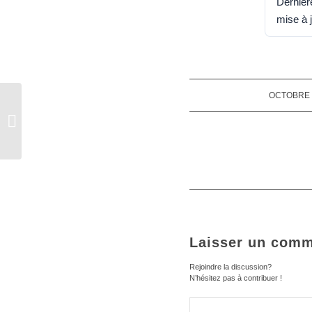
Dernièr
mise à 
OCTOBRE 1
/
Rapport global 1,2 et 3 eme Série de
DIALOGUE COMMUNAUTAIRE
FINAL- Validé...
Laisser un comm
Rejoindre la discussion?
N’hésitez pas à contribuer !