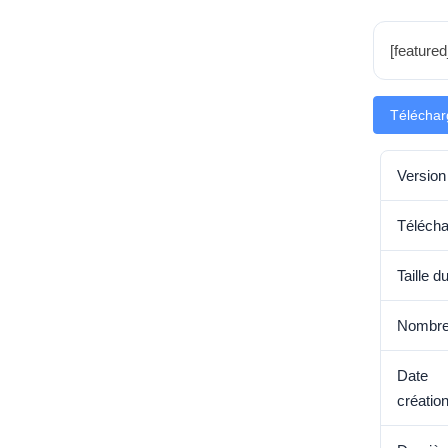
[feature
Téléchar
Version
Télécha
Taille du
Nombre 
Dat
créatio