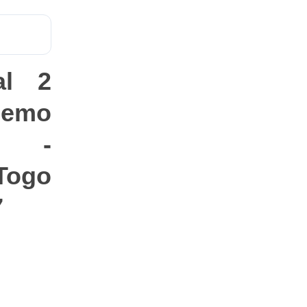
al 2
demo
H -
Togo
7