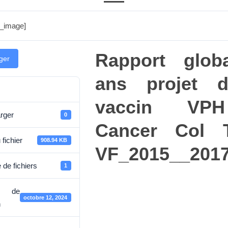
d_image]
Rapport glob
ger
ans projet 
vaccin VP
rger
0
Cancer Col 
 fichier
908.94 KB
VF_2015__201
de fichiers
1
e de
octobre 12, 2024
n