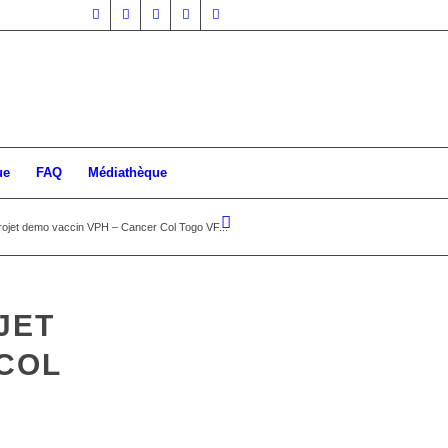
ue
FAQ
Médiathèque
projet demo vaccin VPH – Cancer Col Togo VF...
JET
 COL