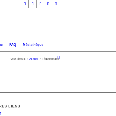
ue
FAQ
Médiathèque
Vous êtes ici :
Accueil
/
Témoignages
RES LIENS
S